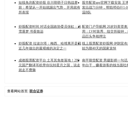
短线免息配资炒股 谷川萌萌子日韩战赛
股市配资app官网下载安装 王
前：希望从一开始就踢出气势，开局就有
发出战71分钟，帮助邓伯什1-
所表现
温B队
炒股配资时间 对话全国政协委员张虹：冰
配资门户导航网 20岁刘美贤
雪逐梦 书香致远
周：LV时装秀、纽交所敲钟
品巨头争相押注
炒股配资 拉波尔塔：梅西、哈维离开是我
线上股票配资炒股网 伊朗宣布
近几年做出的最艰难的决定之一
始为期40天的国家哀悼
成都股票配资平台 土耳其免签落地！299
南平期货配资 男摄影师一句
元国产翻译耳机带你玩转星月之国，说走
年白干，赚着游客的钱当面吐
就走不费脑
查看网站首页:
联合证券