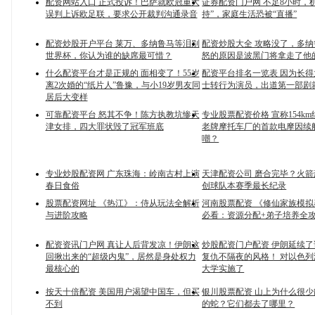
配资网站入口 正式投诉！巴萨就欧冠重大
证券配资门户网 不足8小时，
误判上诉欧足联，要求公开裁判沟通录音
持”，家庭生活恐被“直播”
配资炒股开户平台 莱万、多纳鲁马等泪别
配资炒股大全 攻略没了，多
世界杯，你认为谁的缺席最可惜？
怒的原因是波黑门将拿走了他
什么配资平台才是正规的 面相变了！55岁
配资平台排名一览表 因为长
离2次婚的“纸片人”鲁豫，与小19岁男友同
士转行为演员，出道第一部剧
居后大变样
可靠配资平台 怒其不争！陈方执教坑惨天
专业股票配资价格 宣称154k
津女排，四大罪状毁了冠军班底
老牌摩托车厂的首款电摩因续
嘲？
专业炒股配资网 广东珠海：岭南古村上演
天津配资公司 磨合完毕？火箭
春日食俗
创球队本赛季最长纪录
股票配资网址 《热江》：侍从玩法全解析
河南股票配资 《修仙家族模拟
与进阶攻略
必看：资源分配+弟子培养全
配资资讯门户网 真让人后背发凉！伊朗这
炒股配资门户配资 伊朗延续
回揪出来的“超级内鬼”，居然是身处权力
复仇不隔夜的风格！ 对以色
最核心的
大学实施了
按天十倍配资 美国用户渴望中国车，但买
银川股票配资 山上为什么很
不到
的蛇？它们都去了哪里？