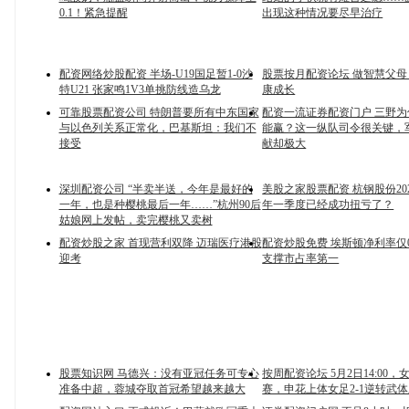
0.1！紧急提醒
出现这种情况要尽早治疗
配资网络炒股配资 半场-U19国足暂1-0沙
股票按月配资论坛 做智慧父母
特U21 张家鸣1V3单挑防线造乌龙
康成长
可靠股票配资公司 特朗普要所有中东国家
配资一流证券配资门户 三野
与以色列关系正常化，巴基斯坦：我们不
能赢？这一纵队司令很关键，
接受
献却极大
深圳配资公司 “半卖半送，今年是最好的
美股之家股票配资 杭钢股份202
一年，也是种樱桃最后一年……”杭州90后
年一季度已经成功扭亏了？
姑娘网上发帖，卖完樱桃又卖树
配资炒股之家 首现营利双降 迈瑞医疗港股
配资炒股免费 埃斯顿净利率仅0
迎考
支撑市占率第一
股票知识网 马德兴：没有亚冠任务可专心
按周配资论坛 5月2日14:00
准备中超，蓉城夺取首冠希望越来越大
赛，申花上体女足2-1逆转武