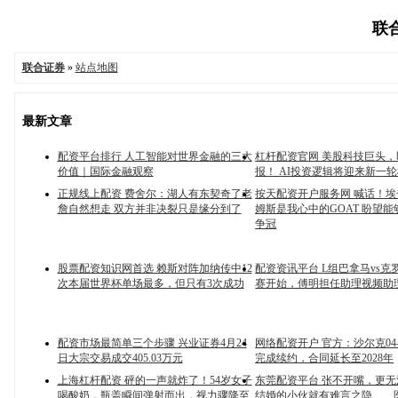
联合
联合证券
»
站点地图
最新文章
配资平台排行 人工智能对世界金融的三大
杠杆配资官网 美股科技巨头
价值｜国际金融观察
报！ AI投资逻辑将迎来新一
正规线上配资 费舍尔：湖人有东契奇了老
按天配资开户服务网 喊话！
詹自然想走 双方并非决裂只是缘分到了
姆斯是我心中的GOAT 盼望
争冠
股票配资知识网首选 赖斯对阵加纳传中12
配资资讯平台 L组巴拿马vs克
次本届世界杯单场最多，但只有3次成功
赛开始，傅明担任助理视频助
配资市场最简单三个步骤 兴业证券4月24
网络配资开户 官方：沙尔克0
日大宗交易成交405.03万元
完成续约，合同延长至2028年
上海杠杆配资 砰的一声就炸了！54岁女子
东莞配资平台 张不开嘴，更
喝酸奶，瓶盖瞬间弹射而出，视力骤降至
结婚的小伙就有难言之隐……